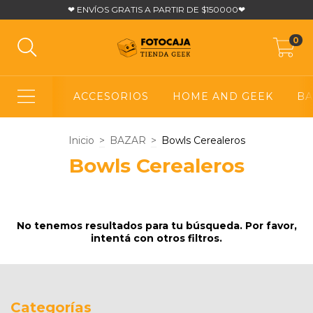
❤ ENVÍOS GRATIS A PARTIR DE $150000❤
0
ACCESORIOS
HOME AND GEEK
BA
Inicio
>
BAZAR
>
Bowls Cerealeros
Bowls Cerealeros
No tenemos resultados para tu búsqueda. Por favor,
intentá con otros filtros.
Categorías