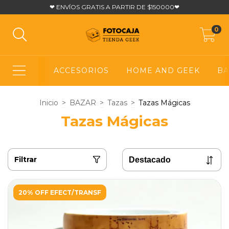
❤ ENVÍOS GRATIS A PARTIR DE $150000❤
0
ACCESORIOS
HOME AND GEEK
BA
Inicio
>
BAZAR
>
Tazas
>
Tazas Mágicas
Tazas Mágicas
Filtrar
20% OFF EFECT/TRANSF