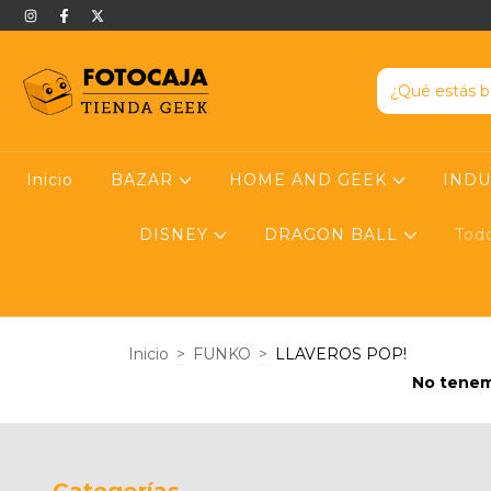
Inicio
BAZAR
HOME AND GEEK
IND
DISNEY
DRAGON BALL
Tod
Inicio
>
FUNKO
>
LLAVEROS POP!
No tenemo