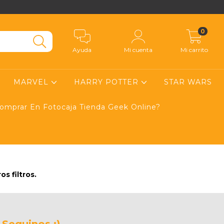
0
Ayuda
Mi cuenta
Mi carrito
MARVEL
HARRY POTTER
STAR WARS
mprar En Fotocaja Tienda Geek Online?
s filtros.