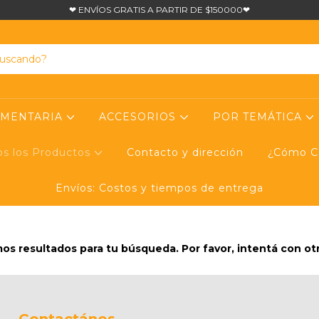
❤ ENVÍOS GRATIS A PARTIR DE $150000❤
UMENTARIA
ACCESORIOS
POR TEMÁTICA
os los Productos
Contacto y dirección
¿Cómo Co
Envíos: Costos y tiempos de entrega
s resultados para tu búsqueda. Por favor, intentá con otro