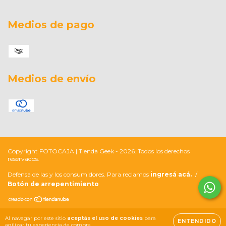
Medios de pago
Medios de envío
Copyright FOTOCAJA | Tienda Geek - 2026. Todos los derechos
reservados.
Defensa de las y los consumidores. Para reclamos
ingresá acá.
/
Botón de arrepentimiento
Al navegar por este sitio
aceptás el uso de cookies
para
ENTENDIDO
agilizar tu experiencia de compra.