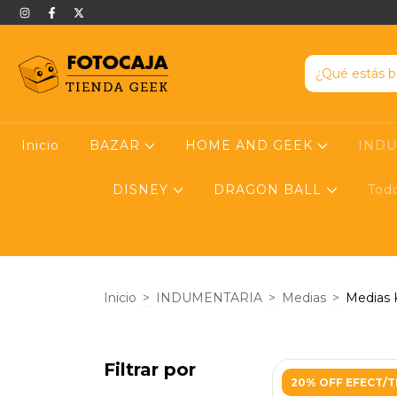
Inicio
BAZAR
HOME AND GEEK
IND
DISNEY
DRAGON BALL
Tod
Inicio
>
INDUMENTARIA
>
Medias
>
Medias 
Filtrar por
20% OFF EFECT/