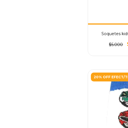
Soquetes kids 
$5.000
20% OFF EFECT/