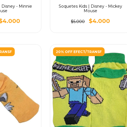
 Disney - Minnie
Soquetes Kids | Disney - Mickey
use
Mouse
$4.000
$4.000
$5.000
TRANSF
20% OFF EFECT/TRANSF