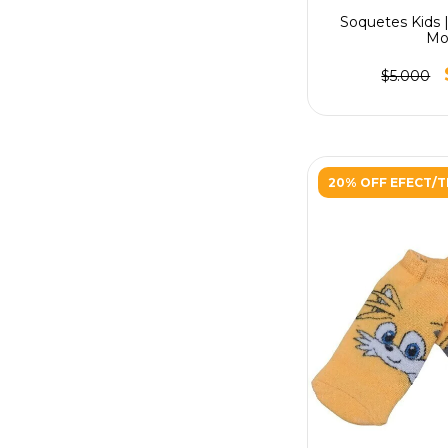
Soquetes Kids |
Mo
$5.000
20% OFF EFECT/