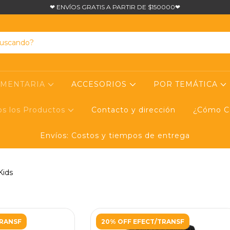
❤ ENVÍOS GRATIS A PARTIR DE $150000❤
UMENTARIA
ACCESORIOS
POR TEMÁTICA
os los Productos
Contacto y dirección
¿Cómo Co
Envíos: Costos y tiempos de entrega
Kids
TRANSF
20% OFF EFECT/TRANSF