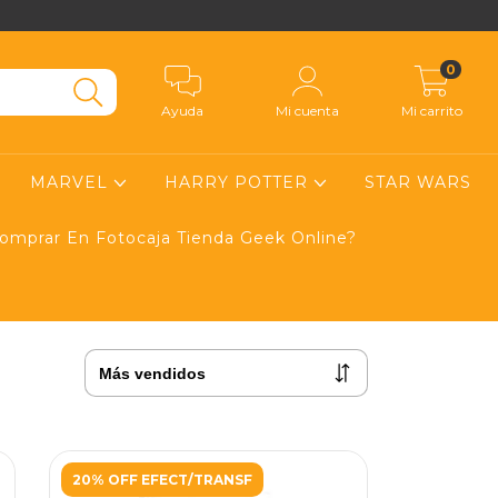
0
Ayuda
Mi cuenta
Mi carrito
MARVEL
HARRY POTTER
STAR WARS
mprar En Fotocaja Tienda Geek Online?
20% OFF EFECT/TRANSF