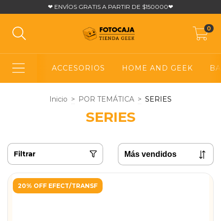
❤ ENVÍOS GRATIS A PARTIR DE $150000❤
0
ACCESORIOS
HOME AND GEEK
BA
Inicio
>
POR TEMÁTICA
>
SERIES
SERIES
Filtrar
20% OFF EFECT/TRANSF