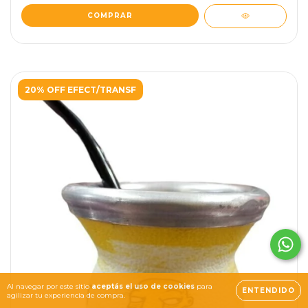
20% OFF EFECT/TRANSF
Al navegar por este sitio
aceptás el uso de cookies
para
ENTENDIDO
agilizar tu experiencia de compra.