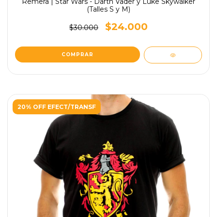
Remera | Star Wars - Darth Vader y Luke Skywalker
(Talles S y M)
$24.000
$30.000
COMPRAR
20% OFF EFECT/TRANSF