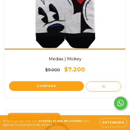
Medias | Mickey
$7.200
$9.000
20% OFF EFECT/TRANSF
Al navegar por este sitio
aceptás el uso de cookies
para
ENTENDIDO
agilizar tu experiencia de compra.