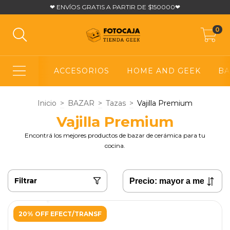
❤ ENVÍOS GRATIS A PARTIR DE $150000❤
0
ACCESORIOS
HOME AND GEEK
BA
Inicio
>
BAZAR
>
Tazas
>
Vajilla Premium
Vajilla Premium
Encontrá los mejores productos de bazar de cerámica para tu
cocina.
Filtrar
20% OFF EFECT/TRANSF