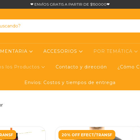
❤ ENVÍOS GRATIS A PARTIR DE $150000❤
UMENTARIA
ACCESORIOS
POR TEMÁTICA
os los Productos
Contacto y dirección
¿Cómo Co
Envíos: Costos y tiempos de entrega
or
TRANSF
20% OFF EFECT/TRANSF