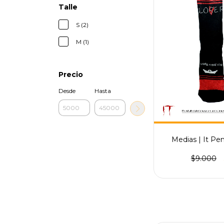
Talle
S (2)
M (1)
Precio
Desde
Hasta
Medias | It Pen
$9.000