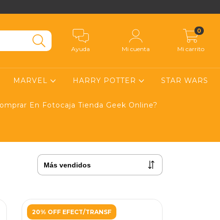
0
Ayuda
Mi cuenta
Mi carrito
MARVEL
HARRY POTTER
STAR WARS
mprar En Fotocaja Tienda Geek Online?
20% OFF EFECT/TRANSF