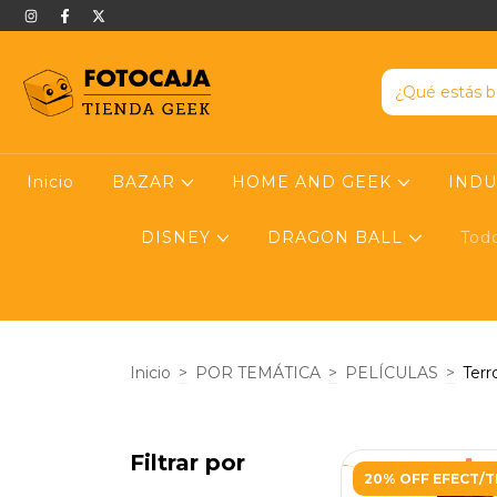
Inicio
BAZAR
HOME AND GEEK
IND
DISNEY
DRAGON BALL
Tod
Inicio
>
POR TEMÁTICA
>
PELÍCULAS
>
Terr
Filtrar por
20% OFF EFECT/