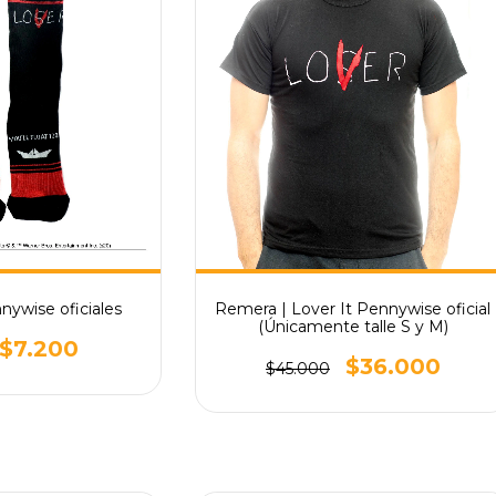
nywise oficiales
Remera | Lover It Pennywise oficial
(Únicamente talle S y M)
$7.200
$36.000
$45.000