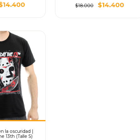
$14.400
$14.400
$18.000
n la oscuridad |
e 13th (Talle S)