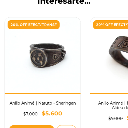
interesarte...
20% OFF EFECT/TRANSF
20% OFF EFECT
Anillo Animé | Naruto - Sharingan
Anillo Animé | 
Aldea de
$5.600
$7.000
$7.000