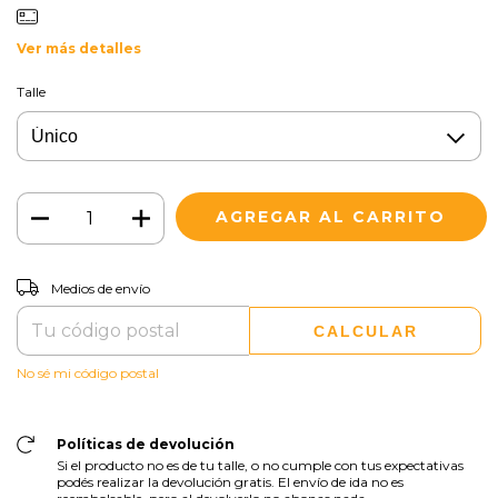
Ver más detalles
Talle
CAMBIAR CP
Entregas para el CP:
Medios de envío
CALCULAR
No sé mi código postal
Políticas de devolución
Si el producto no es de tu talle, o no cumple con tus expectativas
podés realizar la devolución gratis. El envío de ida no es