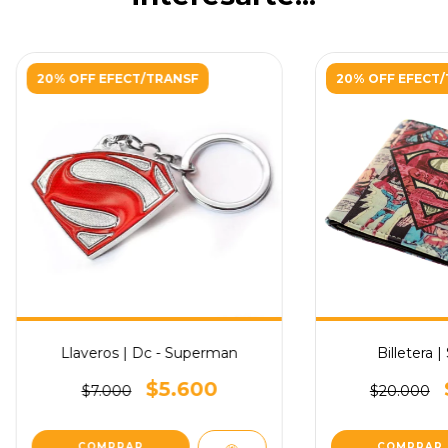
20% OFF EFECT/TRANSF
20% OFF EFECT
Llaveros | Dc - Superman
Billetera 
$5.600
$7.000
$20.000