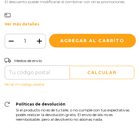
El descuento puede modificarse al combinar con otras promociones.
Ver más detalles
CAMBIAR CP
Entregas para el CP:
Medios de envío
CALCULAR
No sé mi código postal
Políticas de devolución
Si el producto no es de tu talle, o no cumple con tus expectativas
podés realizar la devolución gratis. El envío de ida no es
reembolsable, pero al devolverlo no abonas nada.