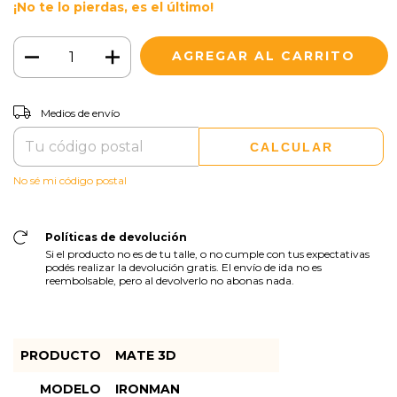
¡No te lo pierdas, es el último!
CAMBIAR CP
Entregas para el CP:
Medios de envío
CALCULAR
No sé mi código postal
Políticas de devolución
Si el producto no es de tu talle, o no cumple con tus expectativas
podés realizar la devolución gratis. El envío de ida no es
reembolsable, pero al devolverlo no abonas nada.
PRODUCTO
MATE 3D
MODELO
IRONMAN