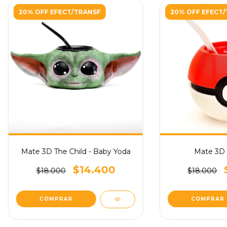
20% OFF EFECT/TRANSF
20% OFF EFECT
Mate 3D The Child - Baby Yoda
Mate 3D 
$14.400
$18.000
$18.000