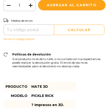
CAMBIAR CP
Entregas para el CP:
Medios de envío
CALCULAR
No sé mi código postal
Políticas de devolución
Si el producto no es de tu talle, o no cumple con tus expectativas
podés realizar la devolución gratis. El envío de ida no es
reembolsable, pero al devolverlo no abonas nada.
PRODUCTO
MATE 3D
MODELO
PICKLE RICK
? Impresos en 3D.