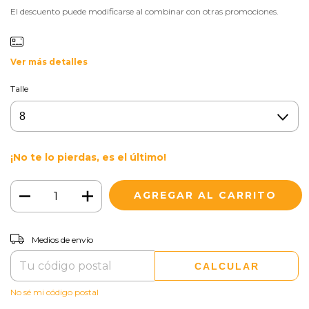
El descuento puede modificarse al combinar con otras promociones.
Ver más detalles
Talle
¡No te lo pierdas, es el último!
CAMBIAR CP
Entregas para el CP:
Medios de envío
CALCULAR
No sé mi código postal