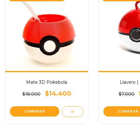
Mate 3D Pokebola
Llavero |
$14.400
$18.000
$7.000