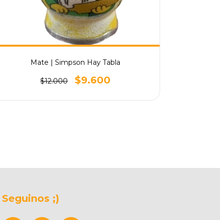
Mate 3D
Mate | Simpson Hay Tabla
$9.600
$12.000
Seguinos ;)