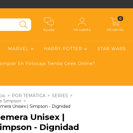
0
Ayuda
Mi cuenta
Mi carrito
MARVEL
HARRY POTTER
STAR WARS
mprar En Fotocaja Tienda Geek Online?
cio
>
POR TEMÁTICA
>
SERIES
>
e Simpson
>
mera Unisex | Simpson - Dignidad
emera Unisex |
impson - Dignidad