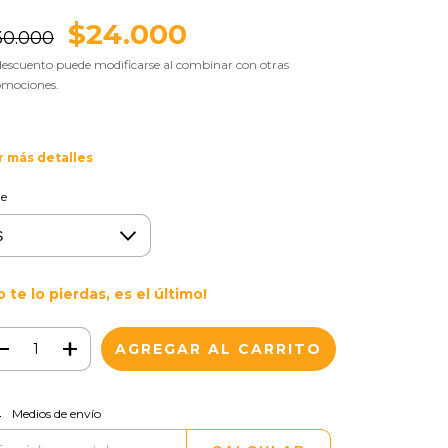
$24.000
30.000
descuento puede modificarse al combinar con otras
omociones.
r más detalles
le
o te lo pierdas, es el último!
CAMBIAR CP
regas para el CP:
Medios de envío