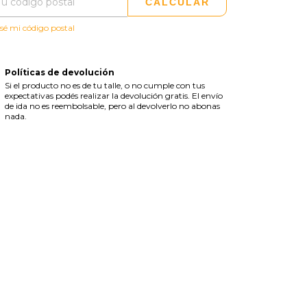
CALCULAR
sé mi código postal
Políticas de devolución
Si el producto no es de tu talle, o no cumple con tus
expectativas podés realizar la devolución gratis. El envío
de ida no es reembolsable, pero al devolverlo no abonas
nada.