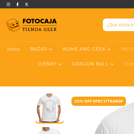
Inicio
BAZAR
HOME AND GEEK
IND
DISNEY
DRAGON BALL
Tod
20% OFF EFECT/TRANSF