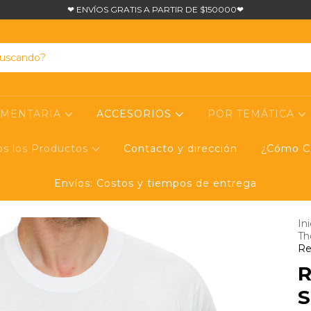
❤ ENVÍOS GRATIS A PARTIR DE $150000❤
UMENTARIA
ACCESORIOS
POR TEMÁTICA
os los Productos
Contacto y dirección
¿Cómo Co
Envíos: Costos y tiempos de entrega
Ini
Th
Re
R
S