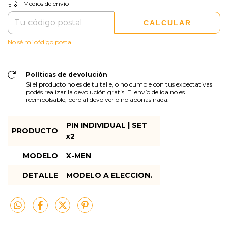
CAMBIAR CP
Entregas para el CP:
Medios de envío
CALCULAR
No sé mi código postal
Políticas de devolución
Si el producto no es de tu talle, o no cumple con tus expectativas
podés realizar la devolución gratis. El envío de ida no es
reembolsable, pero al devolverlo no abonas nada.
PIN INDIVIDUAL | SET
PRODUCTO
x2
MODELO
X-MEN
DETALLE
MODELO A ELECCION.