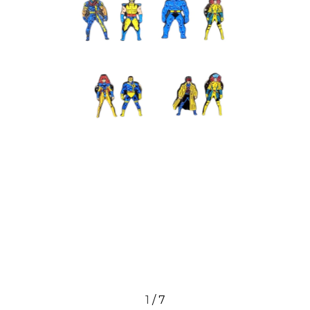
1
/
7