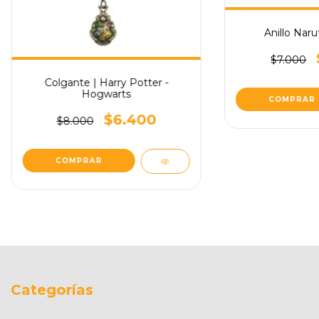
Anillo Naru
$7.000
Colgante | Harry Potter -
Hogwarts
COMPRAR
$6.400
$8.000
Categorías